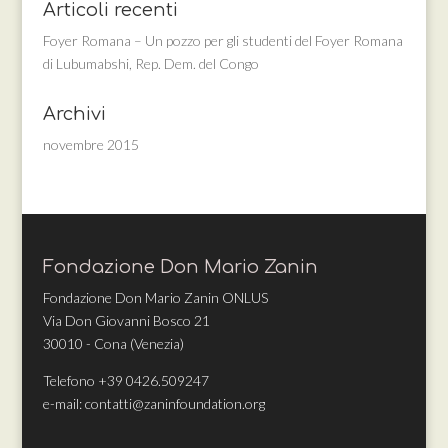
Articoli recenti
Foyer Romana – Un pozzo per gli studenti del Foyer Romana
di Lubumabshi, Rep. Dem. del Congo
Archivi
novembre 2015
Fondazione Don Mario Zanin
Fondazione Don Mario Zanin ONLUS
Via Don Giovanni Bosco 21
30010 - Cona (Venezia)
Telefono +39 0426.509247
e-mail: contatti@zaninfoundation.org