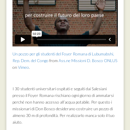
Un pozzo per gli studenti del Foyer Romana di Lubumabshi,
Rep. Dem. del Congo
from
Ass.ne Missioni D. Bosco ONLUS
on
Vimeo
.
I 30 studenti universitari ospitati e seguiti dai Salesiani
presso il Foyer Romana rischiano ogni giorno di ammalarsi
perché non hanno accesso all’acqua potabile. Per questo i
missionari di Don Bosco desiderano costruire un pozzo di
almeno 30 m di profondità. Per realizzarlo manca solo il tuo
aiuto.